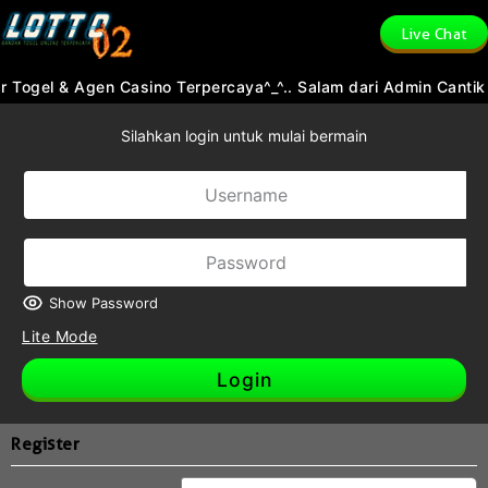
Live Chat
 Togel & Agen Casino Terpercaya^_^.. Salam dari Admin Canti
Silahkan login untuk mulai bermain
Show Password
Lite Mode
Login
Register